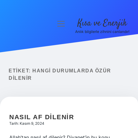
Kısa ve Enerjik
menüyü
aç
Anlık bilgilerle zihnini canlandır!
Anasayfa
Gizlilik Politikası
Yasal Uyarı
ETIKET:
HANGI DURUMLARDA ÖZÜR
DILENIR
Hakkımızda
NASIL AF DILENIR
Tarih: Kasım 9, 2024
Allah’tan nasıl af dilenir? Diyanet’in bu konu