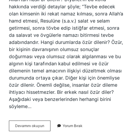
hakkında verdiği detaylar şöyle; “Tevbe edecek
olan kimsenin iki rekat namaz kılması, sonra Allah’a
hamd etmesi, Resulüne (s.a.v.) salat ve selam
getirmesi, sonra tövbe edip istiğfar etmesi, sonra
da salavat ve övgülerle namazı bitirmesi tevbe
adabındandır. Hangi durumlarda özür dilenir? Özür,
bir kişinin davranışının olumsuz sonuçlar
doğurması veya olumsuz olarak algılanması ve bu
algının kişi tarafından kabul edilmesi ve özür
dilemenin temel amacının ilişkiyi düzeltmek olması
durumunda ortaya çıkar. Diğer kişi için önemliyse
özür dilenir. Önemli değilse, insanlar özür dileme
ihtiyacı hissetmezler. Bir erkek nasıl özür diler?
Aşağıdaki veya benzerlerinden herhangi birini
söyleme…
Nasıl
Devamını okuyun
Yorum Bırak
Af