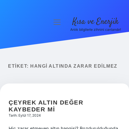
Kısa ve Enerjik
menüyü
aç
Anlık bilgilerle zihnini canlandır!
Anasayfa
Gizlilik Politikası
Yasal Uyarı
ETIKET:
HANGI ALTINDA ZARAR EDILMEZ
Hakkımızda
ÇEYREK ALTIN DEĞER
KAYBEDER MI
Tarih: Eylül 17, 2024
Hiç zarar etmeyen altın hangisi? Bozdurulduğunda