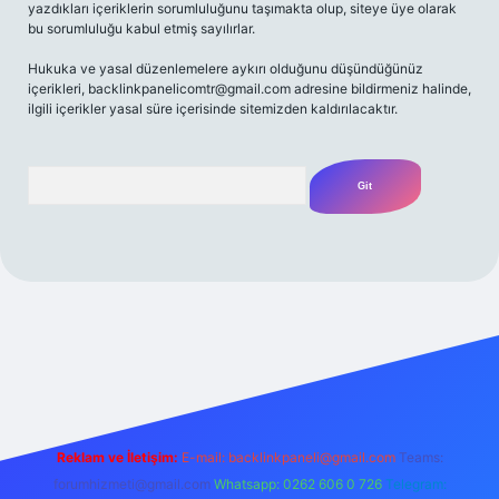
yazdıkları içeriklerin sorumluluğunu taşımakta olup, siteye üye olarak
bu sorumluluğu kabul etmiş sayılırlar.
Hukuka ve yasal düzenlemelere aykırı olduğunu düşündüğünüz
içerikleri,
backlinkpanelicomtr@gmail.com
adresine bildirmeniz halinde,
ilgili içerikler yasal süre içerisinde sitemizden kaldırılacaktır.
Arama
iriş adresi
Reklam ve İletişim:
E-mail:
backlinkpaneli@gmail.com
Teams:
forumhizmeti@gmail.com
Whatsapp: 0262 606 0 726
Telegram: