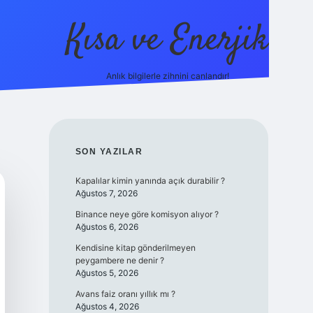
Kısa ve Enerjik
Anlık bilgilerle zihnini canlandır!
ilbet yeni giriş adresi
SIDEBAR
SON YAZILAR
Kapalılar kimin yanında açık durabilir ?
Ağustos 7, 2026
Binance neye göre komisyon alıyor ?
Ağustos 6, 2026
Kendisine kitap gönderilmeyen
peygambere ne denir ?
Ağustos 5, 2026
Avans faiz oranı yıllık mı ?
Ağustos 4, 2026