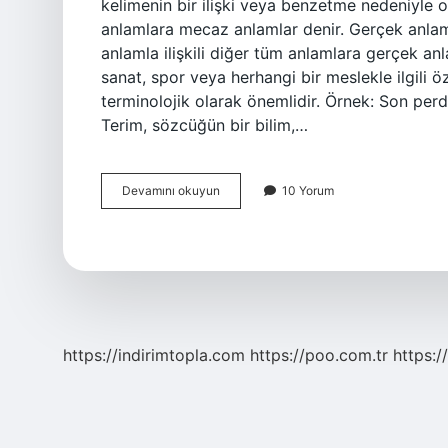
kelimenin bir ilişki veya benzetme nedeniyle 
anlamlara mecaz anlamlar denir. Gerçek anlam 
anlamla ilişkili diğer tüm anlamlara gerçek an
sanat, spor veya herhangi bir meslekle ilgili ö
terminolojik olarak önemlidir. Örnek: Son perd
Terim, sözcüğün bir bilim,…
Gerçek
Devamını okuyun
10 Yorum
Anlam
Nedir
8
Sınıf
https://indirimtopla.com
https://poo.com.tr
https:/