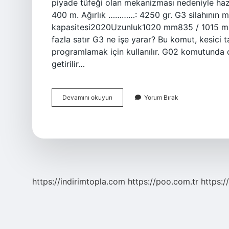
piyade tüfeği olan mekanizması nedeniyle hazne
400 m. Ağırlık …………: 4250 gr. G3 silahının 
kapasitesi2020Uzunluk1020 mm835 / 1015 m
fazla satır G3 ne işe yarar? Bu komut, kesici 
programlamak için kullanılır. G02 komutunda o
getirilir…
G3
Devamını okuyun
Yorum Bırak
Güçlü
Mü
https://indirimtopla.com
https://poo.com.tr
https:/