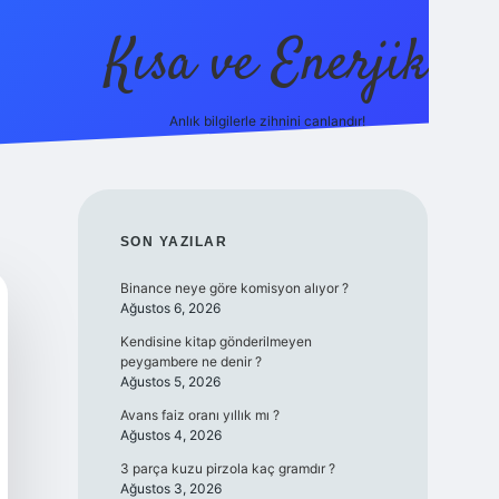
Kısa ve Enerjik
Anlık bilgilerle zihnini canlandır!
ilbet yen
SIDEBAR
SON YAZILAR
Binance neye göre komisyon alıyor ?
Ağustos 6, 2026
Kendisine kitap gönderilmeyen
peygambere ne denir ?
Ağustos 5, 2026
Avans faiz oranı yıllık mı ?
Ağustos 4, 2026
3 parça kuzu pirzola kaç gramdır ?
Ağustos 3, 2026