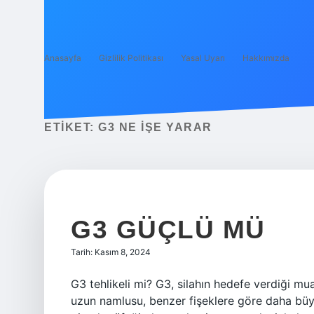
Anasayfa
Gizlilik Politikası
Yasal Uyarı
Hakkımızda
ETIKET:
G3 NE IŞE YARAR
G3 GÜÇLÜ MÜ
Tarih: Kasım 8, 2024
G3 tehlikeli mi? G3, silahın hedefe verdiği mu
uzun namlusu, benzer fişeklere göre daha büyü