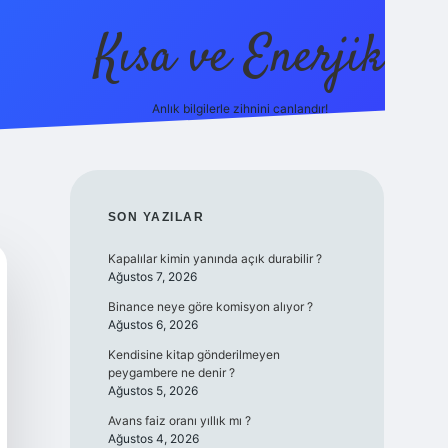
Kısa ve Enerjik
Anlık bilgilerle zihnini canlandır!
ilbet yeni giriş adresi
SIDEBAR
SON YAZILAR
Kapalılar kimin yanında açık durabilir ?
Ağustos 7, 2026
Binance neye göre komisyon alıyor ?
Ağustos 6, 2026
Kendisine kitap gönderilmeyen
peygambere ne denir ?
Ağustos 5, 2026
Avans faiz oranı yıllık mı ?
Ağustos 4, 2026