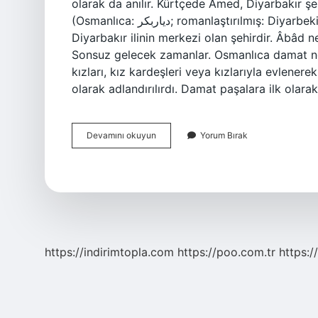
olarak da anılır. Kürtçede Amed, Diyarbakır ş
(Osmanlıca: دیاربكر; romanlaştırılmış: Diyarbekir, Kürtçe: Amed, Zazaki: Diyarbekır), Türkiye’nin
Diyarbakır ilinin merkezi olan şehirdir. Âbâd 
Sonsuz gelecek zamanlar. Osmanlıca damat n
kızları, kız kardeşleri veya kızlarıyla evlen
olarak adlandırılırdı. Damat paşalara ilk olar
Osmanlıca
Devamını okuyun
Yorum Bırak
Amed
Ne
Demek
https://indirimtopla.com
https://poo.com.tr
https:/