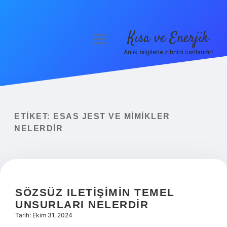
Kısa ve Enerjik
menüyü
aç
Anlık bilgilerle zihnini canlandır!
Anasayfa
Gizlilik Politikası
Yasal Uyarı
ETIKET:
ESAS JEST VE MIMIKLER
NELERDIR
Hakkımızda
SÖZSÜZ ILETIŞIMIN TEMEL
UNSURLARI NELERDIR
Tarih: Ekim 31, 2024