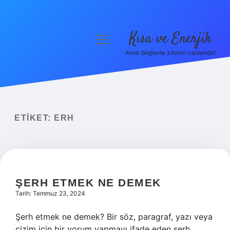
Kısa ve Enerjik
menüyü
aç
Anlık bilgilerle zihnini canlandır!
Anasayfa
Gizlilik Politikası
Yasal Uyarı
ETIKET:
ERH
Hakkımızda
ŞERH ETMEK NE DEMEK
Tarih: Temmuz 23, 2024
Şerh etmek ne demek? Bir söz, paragraf, yazı veya
çizim için bir yorum yapmayı ifade eden şerh