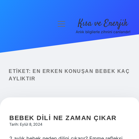
Kısa ve Enerjik
menüyü
aç
Anlık bilgilerle zihnini canlandır!
Anasayfa
Gizlilik Politikası
Yasal Uyarı
ETIKET:
EN ERKEN KONUŞAN BEBEK KAÇ
AYLIKTIR
Hakkımızda
BEBEK DILI NE ZAMAN ÇIKAR
Tarih: Eylül 8, 2024
2 aylık bebek neden dilini çıkarır? Emme refleksi