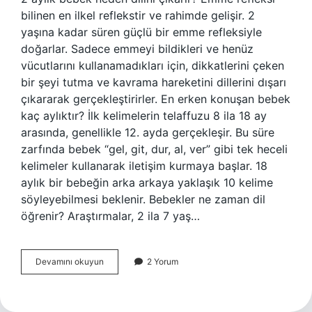
bilinen en ilkel reflekstir ve rahimde gelişir. 2
yaşına kadar süren güçlü bir emme refleksiyle
doğarlar. Sadece emmeyi bildikleri ve henüz
vücutlarını kullanamadıkları için, dikkatlerini çeken
bir şeyi tutma ve kavrama hareketini dillerini dışarı
çıkararak gerçekleştirirler. En erken konuşan bebek
kaç aylıktır? İlk kelimelerin telaffuzu 8 ila 18 ay
arasında, genellikle 12. ayda gerçekleşir. Bu süre
zarfında bebek “gel, git, dur, al, ver” gibi tek heceli
kelimeler kullanarak iletişim kurmaya başlar. 18
aylık bir bebeğin arka arkaya yaklaşık 10 kelime
söyleyebilmesi beklenir. Bebekler ne zaman dil
öğrenir? Araştırmalar, 2 ila 7 yaş…
Bebek
Devamını okuyun
2 Yorum
Dili
Ne
Zaman
Çıkar