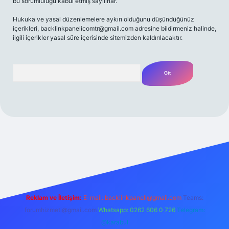
bu sorumluluğu kabul etmiş sayılırlar.
Hukuka ve yasal düzenlemelere aykırı olduğunu düşündüğünüz
içerikleri,
backlinkpanelicomtr@gmail.com
adresine bildirmeniz halinde,
ilgili içerikler yasal süre içerisinde sitemizden kaldırılacaktır.
Arama
iriş adresi
Reklam ve İletişim:
E-mail:
backlinkpaneli@gmail.com
Teams:
forumhizmeti@gmail.com
Whatsapp: 0262 606 0 726
Telegram:
@karabul