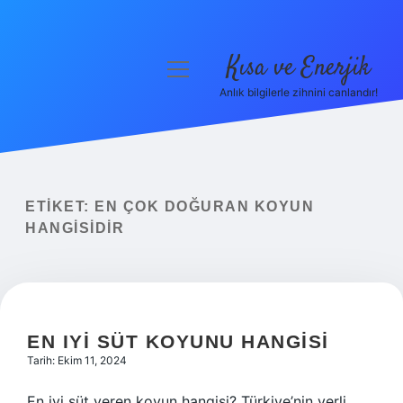
Kısa ve Enerjik
menüyü
aç
Anlık bilgilerle zihnini canlandır!
Anasayfa
Gizlilik Politikası
Yasal Uyarı
ETIKET:
EN ÇOK DOĞURAN KOYUN
HANGISIDIR
Hakkımızda
EN IYI SÜT KOYUNU HANGISI
Tarih: Ekim 11, 2024
En iyi süt veren koyun hangisi? Türkiye’nin yerli