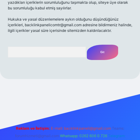
yazdıkları içeriklerin sorumluluğunu taşımakta olup, siteye üye olarak
bu sorumluluğu kabul etmiş sayılırlar.
Hukuka ve yasal düzenlemelere aykırı olduğunu düşündüğünüz
içerikleri,
backlinkpanelicomtr@gmail.com
adresine bildirmeniz halinde,
ilgili içerikler yasal süre içerisinde sitemizden kaldırılacaktır.
Arama
iriş adresi
Reklam ve İletişim:
E-mail:
backlinkpaneli@gmail.com
Teams:
forumhizmeti@gmail.com
Whatsapp: 0262 606 0 726
Telegram: