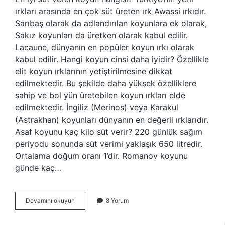
ırkları arasında en çok süt üreten ırk Awassi ırkıdır.
Sarıbaş olarak da adlandırılan koyunlara ek olarak,
Sakız koyunları da üretken olarak kabul edilir.
Lacaune, dünyanın en popüler koyun ırkı olarak
kabul edilir. Hangi koyun cinsi daha iyidir? Özellikle
elit koyun ırklarının yetiştirilmesine dikkat
edilmektedir. Bu şekilde daha yüksek özelliklere
sahip ve bol yün üretebilen koyun ırkları elde
edilmektedir. İngiliz (Merinos) veya Karakul
(Astrakhan) koyunları dünyanın en değerli ırklarıdır.
Asaf koyunu kaç kilo süt verir? 220 günlük sağım
periyodu sonunda süt verimi yaklaşık 650 litredir.
Ortalama doğum oranı 1’dir. Romanov koyunu
günde kaç…
En
Devamını okuyun
8 Yorum
Iyi
Süt