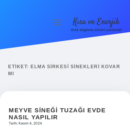
Kısa ve Enerjik
menüyü
aç
Anlık bilgilerle zihnini canlandır!
Anasayfa
Gizlilik Politikası
Yasal Uyarı
ETIKET:
ELMA SIRKESI SINEKLERI KOVAR
MI
Hakkımızda
MEYVE SINEĞI TUZAĞI EVDE
NASIL YAPILIR
Tarih: Kasım 4, 2024