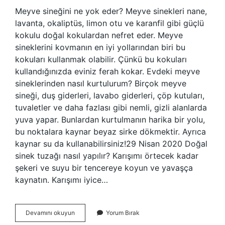
Meyve sineğini ne yok eder? Meyve sinekleri nane,
lavanta, okaliptüs, limon otu ve karanfil gibi güçlü
kokulu doğal kokulardan nefret eder. Meyve
sineklerini kovmanın en iyi yollarından biri bu
kokuları kullanmak olabilir. Çünkü bu kokuları
kullandığınızda eviniz ferah kokar. Evdeki meyve
sineklerinden nasıl kurtulurum? Birçok meyve
sineği, duş giderleri, lavabo giderleri, çöp kutuları,
tuvaletler ve daha fazlası gibi nemli, gizli alanlarda
yuva yapar. Bunlardan kurtulmanın harika bir yolu,
bu noktalara kaynar beyaz sirke dökmektir. Ayrıca
kaynar su da kullanabilirsiniz!29 Nisan 2020 Doğal
sinek tuzağı nasıl yapılır? Karışımı örtecek kadar
şekeri ve suyu bir tencereye koyun ve yavaşça
kaynatın. Karışımı iyice…
Meyve
Devamını okuyun
Yorum Bırak
Sineği