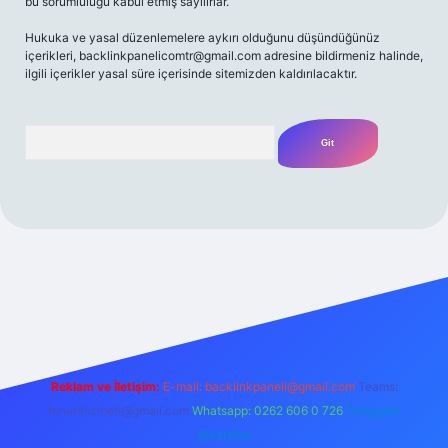
bu sorumluluğu kabul etmiş sayılırlar.
Hukuka ve yasal düzenlemelere aykırı olduğunu düşündüğünüz
içerikleri,
backlinkpanelicomtr@gmail.com
adresine bildirmeniz halinde,
ilgili içerikler yasal süre içerisinde sitemizden kaldırılacaktır.
Arama
giriş adresi
Reklam ve İletişim:
E-mail:
backlinkpaneli@gmail.com
Teams:
forumhizmeti@gmail.com
Whatsapp: 0262 606 0 726
Telegram:
@karabul