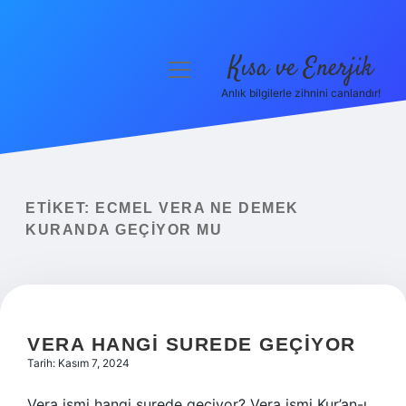
Kısa ve Enerjik
menüyü
aç
Anlık bilgilerle zihnini canlandır!
Anasayfa
Gizlilik Politikası
Yasal Uyarı
ETIKET:
ECMEL VERA NE DEMEK
KURANDA GEÇIYOR MU
Hakkımızda
VERA HANGI SUREDE GEÇIYOR
Tarih: Kasım 7, 2024
Vera ismi hangi surede geçiyor? Vera ismi Kur’an-ı