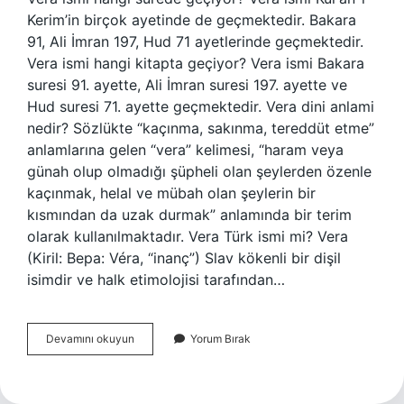
Kerim’in birçok ayetinde de geçmektedir. Bakara
91, Ali İmran 197, Hud 71 ayetlerinde geçmektedir.
Vera ismi hangi kitapta geçiyor? Vera ismi Bakara
suresi 91. ayette, Ali İmran suresi 197. ayette ve
Hud suresi 71. ayette geçmektedir. Vera dini anlami
nedir? Sözlükte “kaçınma, sakınma, tereddüt etme”
anlamlarına gelen “vera” kelimesi, “haram veya
günah olup olmadığı şüpheli olan şeylerden özenle
kaçınmak, helal ve mübah olan şeylerin bir
kısmından da uzak durmak” anlamında bir terim
olarak kullanılmaktadır. Vera Türk ismi mi? Vera
(Kiril: Вера: Véra, “inanç”) Slav kökenli bir dişil
isimdir ve halk etimolojisi tarafından…
Vera
Devamını okuyun
Yorum Bırak
Hangi
Surede
Geçiyor