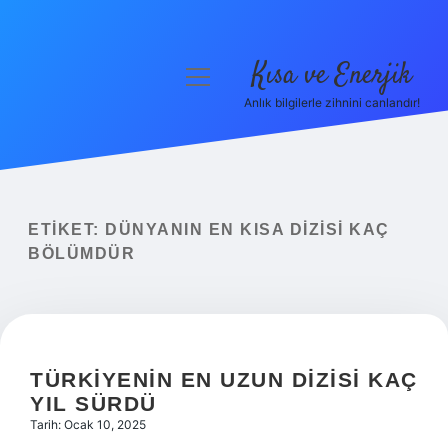
Kısa ve Enerjik
menüyü
aç
Anlık bilgilerle zihnini canlandır!
Anasayfa
Gizlilik Politikası
Yasal Uyarı
ETIKET:
DÜNYANIN EN KISA DIZISI KAÇ
BÖLÜMDÜR
Hakkımızda
TÜRKIYENIN EN UZUN DIZISI KAÇ
YIL SÜRDÜ
Tarih: Ocak 10, 2025