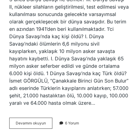
II, nükleer silahların geliştirilmesi, test edilmesi veya
kullanılması sonucunda gelecekte varsayımsal
olarak gerçekleşecek bir dünya savaşıdır. Bu terim
en azından 1941’den beri kullanılmaktadır. 1’ci
Dünya Savaşı’nda kaç kişi öldü? I. Dünya
Savaşı’ndaki ölümlerin 6,6 milyonu sivil
kayıplarken, yaklaşık 10 milyon asker savaşta
hayatını kaybetti. I. Dünya Savaşı’nda yaklaşık 65
milyon asker seferber edildi ve günde ortalama
6.000 kişi öldü. 1 Dünya Savaşı’nda kaç Türk öldü?
İsmet GÖRGÜLÜ, “Çanakkale Birinci Gün Son Bulur”
adlı eserinde Türklerin kayıplarını anlatırken; 57.000
şehit, 21.000 hastalıktan ölü, 10.000 kayıp, 100.000
yaralı ve 64.000 hasta olmak üzere…
Tarihteki
Devamını okuyun
6 Yorum
En
Büyük