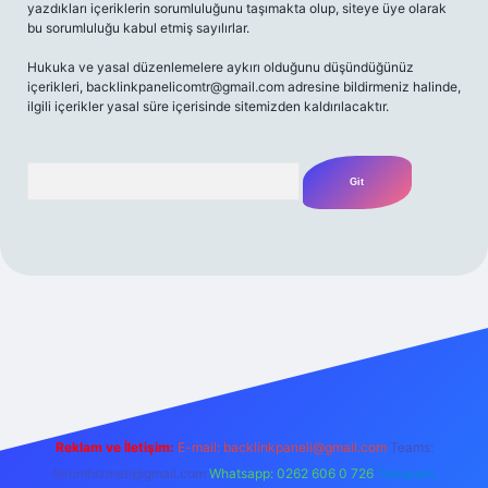
yazdıkları içeriklerin sorumluluğunu taşımakta olup, siteye üye olarak
bu sorumluluğu kabul etmiş sayılırlar.
Hukuka ve yasal düzenlemelere aykırı olduğunu düşündüğünüz
içerikleri,
backlinkpanelicomtr@gmail.com
adresine bildirmeniz halinde,
ilgili içerikler yasal süre içerisinde sitemizden kaldırılacaktır.
Arama
riş adresi
Reklam ve İletişim:
E-mail:
backlinkpaneli@gmail.com
Teams:
forumhizmeti@gmail.com
Whatsapp: 0262 606 0 726
Telegram: