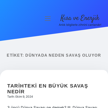
Kısa ve Enerjik
menüyü
aç
Anlık bilgilerle zihnini canlandır!
Anasayfa
Gizlilik Politikası
Yasal Uyarı
ETIKET:
DÜNYADA NEDEN SAVAŞ OLUYOR
Hakkımızda
TARIHTEKI EN BÜYÜK SAVAŞ
NEDIR
Tarih: Ekim 9, 2024
3 üncü Dünya Savaşı ne demek? III. Dünya Savaşı