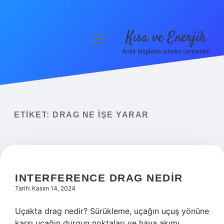
Kısa ve Enerjik
menüyü
aç
Anlık bilgilerle zihnini canlandır!
Anasayfa
Gizlilik Politikası
Yasal Uyarı
ETIKET:
DRAG NE IŞE YARAR
Hakkımızda
INTERFERENCE DRAG NEDIR
Tarih: Kasım 14, 2024
Uçakta drag nedir? Sürükleme, uçağın uçuş yönüne
karşı uçağın durgun noktaları ve hava akımı