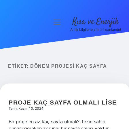
Kısa ve Enerjik
menüyü
aç
Anlık bilgilerle zihnini canlandır!
Anasayfa
Gizlilik Politikası
Yasal Uyarı
ETIKET:
DÖNEM PROJESI KAÇ SAYFA
Hakkımızda
PROJE KAÇ SAYFA OLMALI LISE
Tarih: Kasım 10, 2024
Bir proje en az kaç sayfa olmalı? Tezin sahip
olması gereken zorunlu bir sayfa sayısı yoktur.