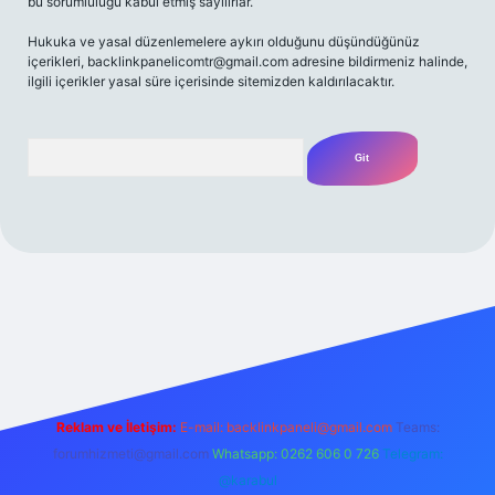
bu sorumluluğu kabul etmiş sayılırlar.
Hukuka ve yasal düzenlemelere aykırı olduğunu düşündüğünüz
içerikleri,
backlinkpanelicomtr@gmail.com
adresine bildirmeniz halinde,
ilgili içerikler yasal süre içerisinde sitemizden kaldırılacaktır.
Arama
bet yeni giriş adresi
Reklam ve İletişim:
E-mail:
backlinkpaneli@gmail.com
Teams:
forumhizmeti@gmail.com
Whatsapp: 0262 606 0 726
Telegram:
@karabul