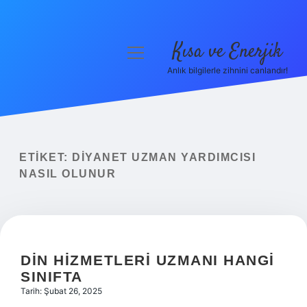
Kısa ve Enerjik
menüyü
aç
Anlık bilgilerle zihnini canlandır!
Anasayfa
Gizlilik Politikası
Yasal Uyarı
ETIKET:
DIYANET UZMAN YARDIMCISI
NASIL OLUNUR
Hakkımızda
DIN HIZMETLERI UZMANI HANGI
SINIFTA
Tarih: Şubat 26, 2025