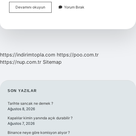
Din
Devamını okuyun
Yorum Bırak
Hizmetleri
Uzmanı
Hangi
Sınıfta
https://indirimtopla.com
https://poo.com.tr
https://nup.com.tr
Sitemap
SIDEBAR
SON YAZILAR
Tarihte sancak ne demek ?
Ağustos 8, 2026
Kapalılar kimin yanında açık durabilir ?
Ağustos 7, 2026
Binance neye göre komisyon alıyor ?