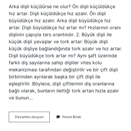
Arka dişli küçülürse ne olur? Ön dişli küçüldükçe
hız artar. Dişli küçüldükçe hız azalır. Ön dişli
büyüdükçe hız azalır. Arka dişli büyüdükçe hız
artar. Dişli büyüdükçe hız artar mı? Hızlarının oranı
dişlinin çapıyla ters orantılıdır. 2. Büyük dişli ile
küçük dişli yavaşlar ve tork artar: Büyük dişli
küçük dişliye bağlandığında tork azalır ve hız artar.
Dişli büyüdükçe tork artar mı? Aynı şaft üzerinde
farklı diş sayılarına sahip dişliler vites kolu
mekanizması tarafından değiştirilir ve bir çift dişli
birbirinden ayrılarak başka bir çift dişli ile
eşleştirilir. Böylece, dişli çiftlerinin diş oranlarına
bağlı olarak, bunların ilettiği tork artan hızla azalır
ve bunun…
Arka
Devamını okuyun
Yorum Bırak
Dişliyi
Küçültmek