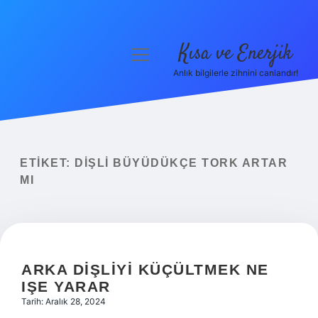
Kısa ve Enerjik
menüyü
aç
Anlık bilgilerle zihnini canlandır!
Anasayfa
Gizlilik Politikası
Yasal Uyarı
ETIKET:
DIŞLI BÜYÜDÜKÇE TORK ARTAR
MI
Hakkımızda
ARKA DIŞLIYI KÜÇÜLTMEK NE
IŞE YARAR
Tarih: Aralık 28, 2024