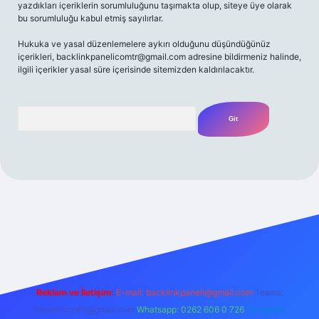
yazdıkları içeriklerin sorumluluğunu taşımakta olup, siteye üye olarak
bu sorumluluğu kabul etmiş sayılırlar.
Hukuka ve yasal düzenlemelere aykırı olduğunu düşündüğünüz
içerikleri,
backlinkpanelicomtr@gmail.com
adresine bildirmeniz halinde,
ilgili içerikler yasal süre içerisinde sitemizden kaldırılacaktır.
Arama
iriş adresi
Reklam ve İletişim:
E-mail:
backlinkpaneli@gmail.com
Teams:
forumhizmeti@gmail.com
Whatsapp: 0262 606 0 726
Telegram: