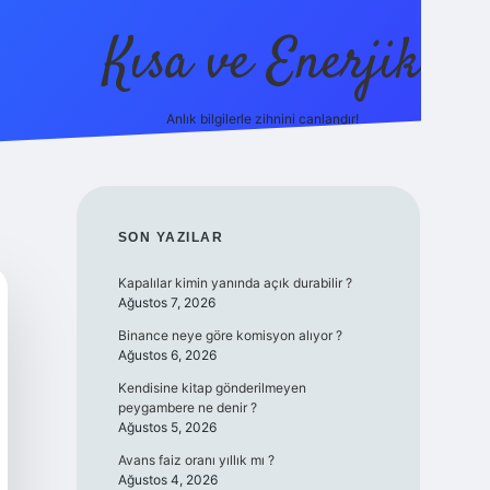
Kısa ve Enerjik
Anlık bilgilerle zihnini canlandır!
ilbet yeni giriş adres
SIDEBAR
SON YAZILAR
Kapalılar kimin yanında açık durabilir ?
Ağustos 7, 2026
Binance neye göre komisyon alıyor ?
Ağustos 6, 2026
Kendisine kitap gönderilmeyen
peygambere ne denir ?
Ağustos 5, 2026
Avans faiz oranı yıllık mı ?
Ağustos 4, 2026