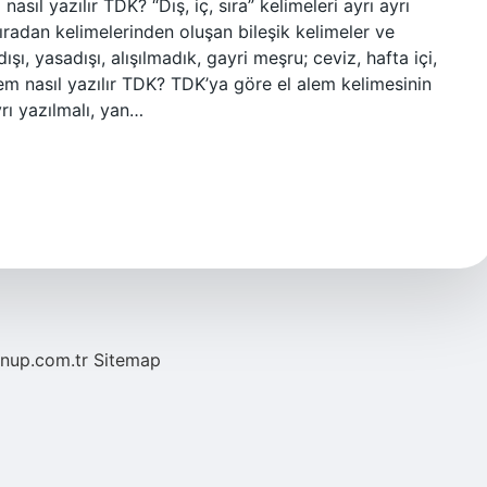
asıl yazılır TDK? “Dış, iç, sıra” kelimeleri ayrı ayrı
e sıradan kelimelerinden oluşan bileşik kelimeler ve
 dışı, yasadışı, alışılmadık, gayri meşru; ceviz, hafta içi,
Alem nasıl yazılır TDK? TDK’ya göre el alem kelimesinin
yrı yazılmalı, yan…
/nup.com.tr
Sitemap