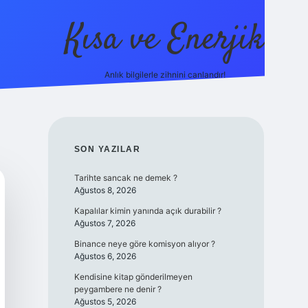
Kısa ve Enerjik
Anlık bilgilerle zihnini canlandır!
ilbet yeni giriş adres
SIDEBAR
SON YAZILAR
Tarihte sancak ne demek ?
Ağustos 8, 2026
Kapalılar kimin yanında açık durabilir ?
Ağustos 7, 2026
Binance neye göre komisyon alıyor ?
Ağustos 6, 2026
Kendisine kitap gönderilmeyen
peygambere ne denir ?
Ağustos 5, 2026