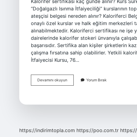
Kalorifer sertifikası kaç günde alınır? Kurs Süre
“Doğalgazlı Isınma İtfaiyeciliği” kurslarının to
ateşçisi belgesi nereden alınır? Kaloriferci Bel
onaylı özel kurslar ve halk eğitim merkezleri t
alınabilmektedir. Kaloriferci sertifikası ne iş
dairelerinde kalorifer stokeri ünvanıyla çalışabi
başarısıdır. Sertifika alan kişiler şirketlerin 
çalışma fırsatına sahip olabilirler. Yetkili kalor
İtfaiyecisi Kursu, 76…
Kalorifer
Devamını okuyun
Yorum Bırak
Ateşçiliği
Kursu
Kaç
Saat
https://indirimtopla.com
https://poo.com.tr
https:/