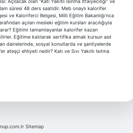
si: Açılacak olan “Katı Yakıtlı Isınma İtfaiyeciliği” ve
plam süresi 48 ders saatidir. Meb onaylı kalorifer
gesi ve Kaloriferci Belgesi, Milli Eğitim Bakanlığı’nca
arafından açılan mesleki eğitim kursları aracılığıyla
e yarar? Eğitimi tamamlayanlar kalorifer kazan
lirler. Eğitime katılarak sertifika almak kursun asıl
kazan dairelerinde, sosyal konutlarda ve şantiyelerde
ifer ateşçi ehliyeti nedir? Katı ve Sıvı Yakıtlı Isıtma
/nup.com.tr
Sitemap