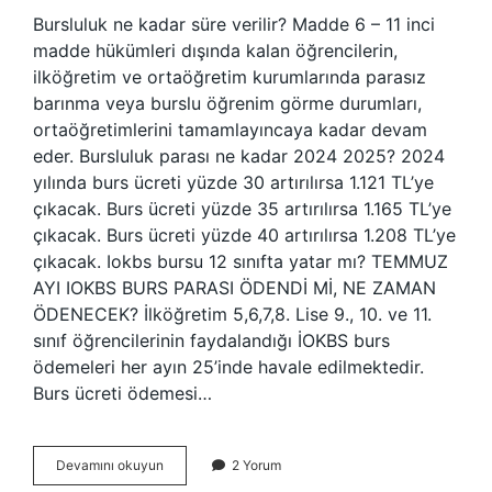
Bursluluk ne kadar süre verilir? Madde 6 – 11 inci
madde hükümleri dışında kalan öğrencilerin,
ilköğretim ve ortaöğretim kurumlarında parasız
barınma veya burslu öğrenim görme durumları,
ortaöğretimlerini tamamlayıncaya kadar devam
eder. Bursluluk parası ne kadar 2024 2025? 2024
yılında burs ücreti yüzde 30 artırılırsa 1.121 TL’ye
çıkacak. Burs ücreti yüzde 35 artırılırsa 1.165 TL’ye
çıkacak. Burs ücreti yüzde 40 artırılırsa 1.208 TL’ye
çıkacak. Iokbs bursu 12 sınıfta yatar mı? TEMMUZ
AYI IOKBS BURS PARASI ÖDENDİ Mİ, NE ZAMAN
ÖDENECEK? İlköğretim 5,6,7,8. Lise 9., 10. ve 11.
sınıf öğrencilerinin faydalandığı İOKBS burs
ödemeleri her ayın 25’inde havale edilmektedir.
Burs ücreti ödemesi…
Bursluluk
Devamını okuyun
2 Yorum
Parası