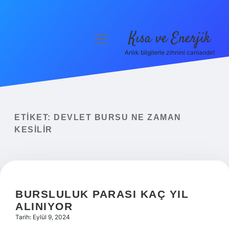
Kısa ve Enerjik
menüyü
aç
Anlık bilgilerle zihnini canlandır!
Anasayfa
Gizlilik Politikası
Yasal Uyarı
ETIKET:
DEVLET BURSU NE ZAMAN
KESILIR
Hakkımızda
BURSLULUK PARASI KAÇ YIL
ALINIYOR
Tarih: Eylül 9, 2024