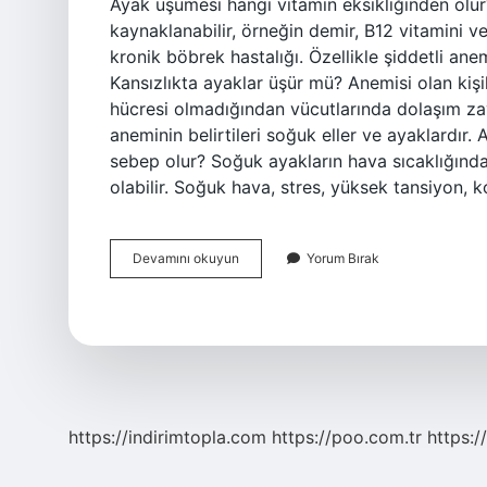
Ayak üşümesi hangi vitamin eksikliğinden olu
kaynaklanabilir, örneğin demir, B12 vitamini ve
kronik böbrek hastalığı. Özellikle şiddetli an
Kansızlıkta ayaklar üşür mü? Anemisi olan kişi
hücresi olmadığından vücutlarında dolaşım zayıf
aneminin belirtileri soğuk eller ve ayaklardır.
sebep olur? Soğuk ayakların hava sıcaklığından
olabilir. Soğuk hava, stres, yüksek tansiyon, k
Demir
Devamını okuyun
Yorum Bırak
Eksikliği
Ayaklarda
Üşüme
Yapar
Mı
https://indirimtopla.com
https://poo.com.tr
https:/