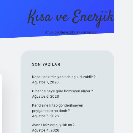
Kısa ve Enerjik
Anlık bilgilerle zihnini canlandır!
ilbet yeni giriş adresi
SIDEBAR
SON YAZILAR
Kapalılar kimin yanında açık durabilir ?
Ağustos 7, 2026
Binance neye göre komisyon alıyor ?
Ağustos 6, 2026
Kendisine kitap gönderilmeyen
peygambere ne denir ?
Ağustos 5, 2026
Avans faiz oranı yıllık mı ?
Ağustos 4, 2026