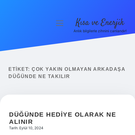
Kısa ve Enerjik
menüyü
aç
Anlık bilgilerle zihnini canlandır!
Anasayfa
Gizlilik Politikası
Yasal Uyarı
ETIKET:
ÇOK YAKIN OLMAYAN ARKADAŞA
DÜĞÜNDE NE TAKILIR
Hakkımızda
DÜĞÜNDE HEDIYE OLARAK NE
ALINIR
Tarih: Eylül 10, 2024