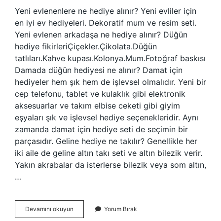
Yeni evlenenlere ne hediye alınır? Yeni evliler için
en iyi ev hediyeleri. Dekoratif mum ve resim seti.
Yeni evlenen arkadaşa ne hediye alınır? Düğün
hediye fikirleriÇiçekler.Çikolata.Düğün
tatlıları.Kahve kupası.Kolonya.Mum.Fotoğraf baskısı
Damada düğün hediyesi ne alınır? Damat için
hediyeler hem şık hem de işlevsel olmalıdır. Yeni bir
cep telefonu, tablet ve kulaklık gibi elektronik
aksesuarlar ve takım elbise ceketi gibi giyim
eşyaları şık ve işlevsel hediye seçenekleridir. Aynı
zamanda damat için hediye seti de seçimin bir
parçasıdır. Geline hediye ne takılır? Genellikle her
iki aile de geline altın takı seti ve altın bilezik verir.
Yakın akrabalar da isterlerse bilezik veya som altın,
…
Düğünde
Devamını okuyun
Yorum Bırak
Hediye