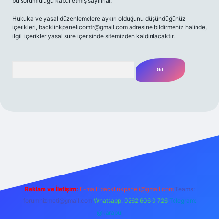
bu sorumluluğu kabul etmiş sayılırlar.
Hukuka ve yasal düzenlemelere aykırı olduğunu düşündüğünüz
içerikleri,
backlinkpanelicomtr@gmail.com
adresine bildirmeniz halinde,
ilgili içerikler yasal süre içerisinde sitemizden kaldırılacaktır.
Arama
iriş adresi
Reklam ve İletişim:
E-mail:
backlinkpaneli@gmail.com
Teams:
forumhizmeti@gmail.com
Whatsapp: 0262 606 0 726
Telegram:
@karabul