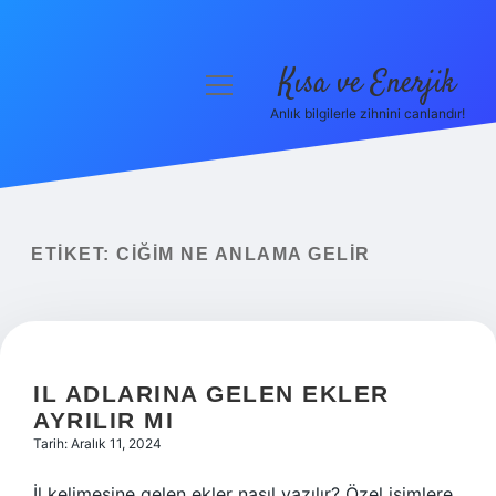
Kısa ve Enerjik
menüyü
aç
Anlık bilgilerle zihnini canlandır!
Anasayfa
Gizlilik Politikası
Yasal Uyarı
ETIKET:
CIĞIM NE ANLAMA GELIR
Hakkımızda
IL ADLARINA GELEN EKLER
AYRILIR MI
Tarih: Aralık 11, 2024
İl kelimesine gelen ekler nasıl yazılır? Özel isimlere