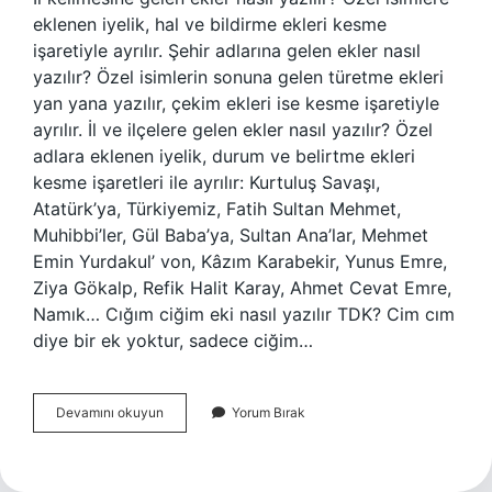
eklenen iyelik, hal ve bildirme ekleri kesme
işaretiyle ayrılır. Şehir adlarına gelen ekler nasıl
yazılır? Özel isimlerin sonuna gelen türetme ekleri
yan yana yazılır, çekim ekleri ise kesme işaretiyle
ayrılır. İl ve ilçelere gelen ekler nasıl yazılır? Özel
adlara eklenen iyelik, durum ve belirtme ekleri
kesme işaretleri ile ayrılır: Kurtuluş Savaşı,
Atatürk’ya, Türkiyemiz, Fatih Sultan Mehmet,
Muhibbi’ler, Gül Baba’ya, Sultan Ana’lar, Mehmet
Emin Yurdakul’ von, Kâzım Karabekir, Yunus Emre,
Ziya Gökalp, Refik Halit Karay, Ahmet Cevat Emre,
Namık… Cığım ciğim eki nasıl yazılır TDK? Cim cım
diye bir ek yoktur, sadece ciğim…
Il
Devamını okuyun
Yorum Bırak
Adlarına
Gelen
Ekler
Ayrılır