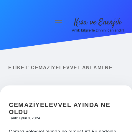
Kısa ve Enerjik
menüyü
aç
Anlık bilgilerle zihnini canlandır!
Anasayfa
Gizlilik Politikası
Yasal Uyarı
ETIKET:
CEMAZIYELEVVEL ANLAMI NE
Hakkımızda
CEMAZIYELEVVEL AYINDA NE
OLDU
Tarih: Eylül 8, 2024
Cemaziyelevvel ayında ne olmuştur? Bu nedenle,