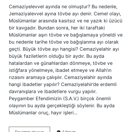
Cemaziyelevvel ayında ne olmuştur? Bu nedenle,
Jemaziyalevvel ayına tövbe ayı denir. Cemel olayı,
Müslümanlar arasında kasıtsız ve ne yazık ki üzücü
bir kavgadır. Bundan sonra, her iki taraftaki
Müslümanlar aşırı tövbe ve bağışlamaya yöneldi ve
bu nedenle tarihe tövbe ve bağışlanma ayı olarak
geçti. Büyük tövbe ayı hangisi? Cemaziyelahir ayı
büyük faziletlerin olduğu bir aydır. Bu ayda
hatalardan ve günahlardan dönmeye, tövbe ve
istiğfara yönelmeye, ibadet etmeye ve Allah’ın
rızasını aramaya çalışılır. Cemaziyelahir ayında
hangi ibadetler yapılır? Cemaziyelahir’de erdemli
davranışlara ve ibadetlere vurgu yapılır.
Peygamber Efendimizin (S.A.V.) birçok önemli
olayının bu ayda gerçekleştiği söylenir. Bu ayda
Müslümanlar oruç, hayır işleri…
Cemaziyelevvel
Devamını okuyun
2 Yorum