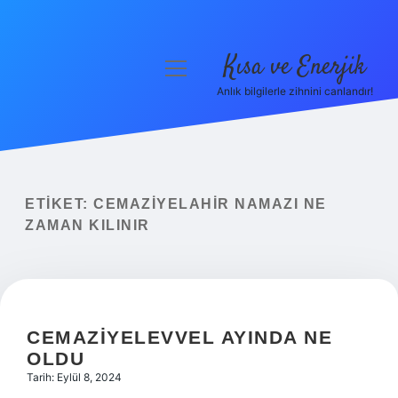
Kısa ve Enerjik
menüyü
aç
Anlık bilgilerle zihnini canlandır!
Anasayfa
Gizlilik Politikası
Yasal Uyarı
ETIKET:
CEMAZIYELAHIR NAMAZI NE
ZAMAN KILINIR
Hakkımızda
CEMAZIYELEVVEL AYINDA NE
OLDU
Tarih: Eylül 8, 2024