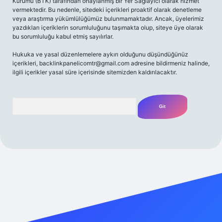
Kurumu (BTK) tarafından onaylanmış bir Yer Sağlayıcı olarak hizmet
vermektedir. Bu nedenle, sitedeki içerikleri proaktif olarak denetleme
veya araştırma yükümlülüğümüz bulunmamaktadır. Ancak, üyelerimiz
yazdıkları içeriklerin sorumluluğunu taşımakta olup, siteye üye olarak
bu sorumluluğu kabul etmiş sayılırlar.
Hukuka ve yasal düzenlemelere aykırı olduğunu düşündüğünüz
içerikleri,
backlinkpanelicomtr@gmail.com
adresine bildirmeniz halinde,
ilgili içerikler yasal süre içerisinde sitemizden kaldırılacaktır.
Arama
giriş adresi