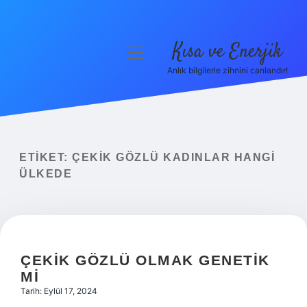
Kısa ve Enerjik
menüyü
aç
Anlık bilgilerle zihnini canlandır!
Anasayfa
Gizlilik Politikası
Yasal Uyarı
ETIKET:
ÇEKIK GÖZLÜ KADINLAR HANGI
ÜLKEDE
Hakkımızda
ÇEKIK GÖZLÜ OLMAK GENETIK
MI
Tarih: Eylül 17, 2024