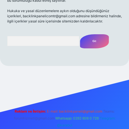
bu sorumluluğu kabul etmiş sayılırlar.
Hukuka ve yasal düzenlemelere aykırı olduğunu düşündüğünüz
içerikleri,
backlinkpanelicomtr@gmail.com
adresine bildirmeniz halinde,
ilgili içerikler yasal süre içerisinde sitemizden kaldırılacaktır.
Arama
riş adresi
Reklam ve İletişim:
E-mail:
backlinkpaneli@gmail.com
Teams:
forumhizmeti@gmail.com
Whatsapp: 0262 606 0 726
Telegram:
@karabul