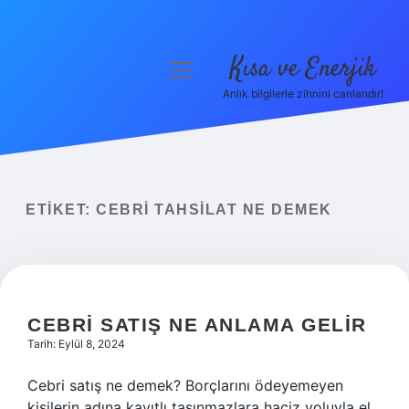
Kısa ve Enerjik
menüyü
aç
Anlık bilgilerle zihnini canlandır!
Anasayfa
Gizlilik Politikası
Yasal Uyarı
ETIKET:
CEBRI TAHSILAT NE DEMEK
Hakkımızda
CEBRI SATIŞ NE ANLAMA GELIR
Tarih: Eylül 8, 2024
Cebri satış ne demek? Borçlarını ödeyemeyen
kişilerin adına kayıtlı taşınmazlara haciz yoluyla el