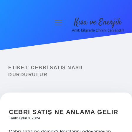
Kısa ve Enerjik
menüyü
aç
Anlık bilgilerle zihnini canlandır!
Anasayfa
Gizlilik Politikası
Yasal Uyarı
ETIKET:
CEBRI SATIŞ NASIL
DURDURULUR
Hakkımızda
CEBRI SATIŞ NE ANLAMA GELIR
Tarih: Eylül 8, 2024
Cebri satış ne demek? Borçlarını ödeyemeyen