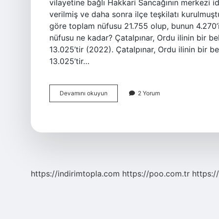
vilayetine bağlı Hakkari Sancağının merkezi id
verilmiş ve daha sonra ilçe teşkilatı kurulmuş
göre toplam nüfusu 21.755 olup, bunun 4.270’i
nüfusu ne kadar? Çatalpınar, Ordu ilinin bir bel
13.025’tir (2022). Çatalpınar, Ordu ilinin bir b
13.025’tir…
Çatak
Devamını okuyun
2 Yorum
Nüfusu
Ne
Kadar
https://indirimtopla.com
https://poo.com.tr
https:/