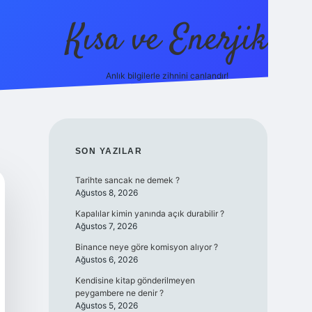
Kısa ve Enerjik
Anlık bilgilerle zihnini canlandır!
ilbet yeni giriş adres
SIDEBAR
SON YAZILAR
Tarihte sancak ne demek ?
Ağustos 8, 2026
Kapalılar kimin yanında açık durabilir ?
Ağustos 7, 2026
Binance neye göre komisyon alıyor ?
Ağustos 6, 2026
Kendisine kitap gönderilmeyen
peygambere ne denir ?
Ağustos 5, 2026