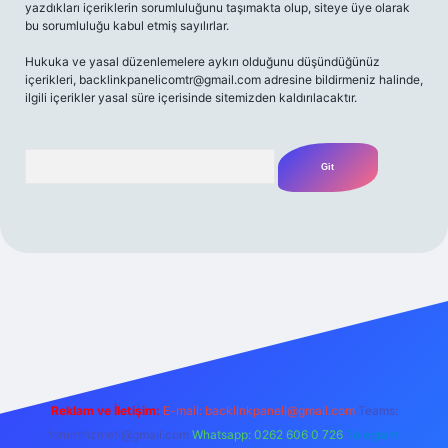
yazdıkları içeriklerin sorumluluğunu taşımakta olup, siteye üye olarak
bu sorumluluğu kabul etmiş sayılırlar.
Hukuka ve yasal düzenlemelere aykırı olduğunu düşündüğünüz
içerikleri,
backlinkpanelicomtr@gmail.com
adresine bildirmeniz halinde,
ilgili içerikler yasal süre içerisinde sitemizden kaldırılacaktır.
Arama
riş adresi
Reklam ve İletişim:
E-mail:
backlinkpaneli@gmail.com
Teams:
forumhizmeti@gmail.com
Whatsapp: 0262 606 0 726
Telegram: