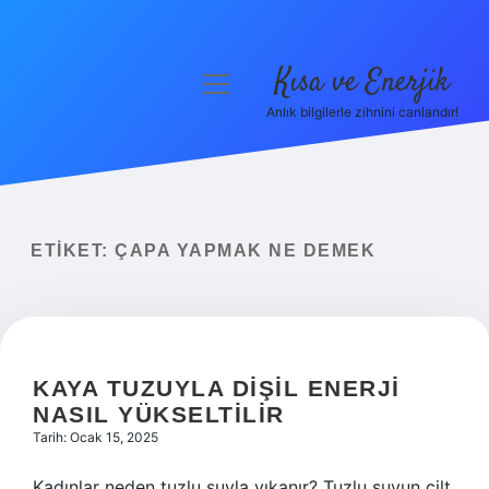
Kısa ve Enerjik
menüyü
aç
Anlık bilgilerle zihnini canlandır!
Anasayfa
Gizlilik Politikası
Yasal Uyarı
ETIKET:
ÇAPA YAPMAK NE DEMEK
Hakkımızda
KAYA TUZUYLA DIŞIL ENERJI
NASIL YÜKSELTILIR
Tarih: Ocak 15, 2025
Kadınlar neden tuzlu suyla yıkanır? Tuzlu suyun cilt