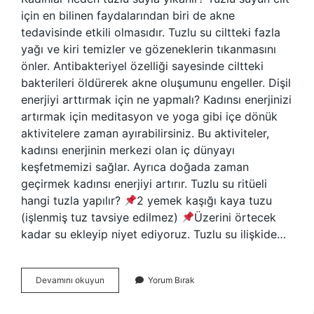
için en bilinen faydalarından biri de akne
tedavisinde etkili olmasıdır. Tuzlu su ciltteki fazla
yağı ve kiri temizler ve gözeneklerin tıkanmasını
önler. Antibakteriyel özelliği sayesinde ciltteki
bakterileri öldürerek akne oluşumunu engeller. Dişil
enerjiyi arttırmak için ne yapmalı? Kadınsı enerjinizi
artırmak için meditasyon ve yoga gibi içe dönük
aktivitelere zaman ayırabilirsiniz. Bu aktiviteler,
kadınsı enerjinin merkezi olan iç dünyayı
keşfetmemizi sağlar. Ayrıca doğada zaman
geçirmek kadınsı enerjiyi artırır. Tuzlu su ritüeli
hangi tuzla yapılır?
2 yemek kaşığı kaya tuzu
(işlenmiş tuz tavsiye edilmez)
Üzerini örtecek
kadar su ekleyip niyet ediyoruz. Tuzlu su ilişkide…
Kaya
Devamını okuyun
Yorum Bırak
Tuzuyla
Dişil