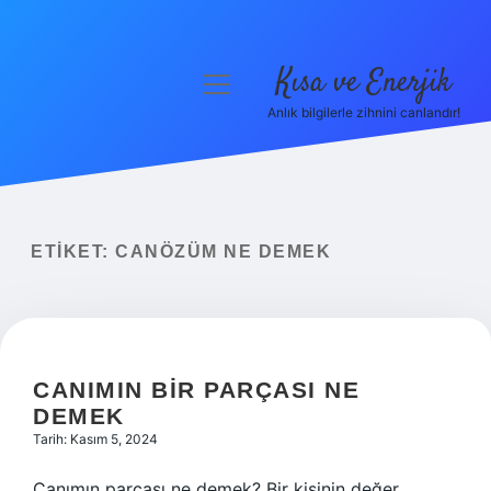
Kısa ve Enerjik
menüyü
aç
Anlık bilgilerle zihnini canlandır!
Anasayfa
Gizlilik Politikası
Yasal Uyarı
ETIKET:
CANÖZÜM NE DEMEK
Hakkımızda
CANIMIN BIR PARÇASI NE
DEMEK
Tarih: Kasım 5, 2024
Canımın parçası ne demek? Bir kişinin değer