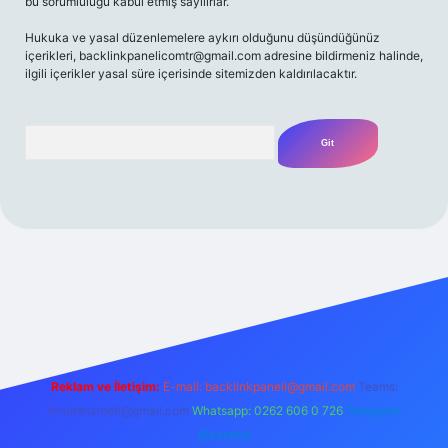
bu sorumluluğu kabul etmiş sayılırlar.
Hukuka ve yasal düzenlemelere aykırı olduğunu düşündüğünüz
içerikleri,
backlinkpanelicomtr@gmail.com
adresine bildirmeniz halinde,
ilgili içerikler yasal süre içerisinde sitemizden kaldırılacaktır.
Arama
i
Reklam ve İletişim:
E-mail:
backlinkpaneli@gmail.com
Teams:
forumhizmeti@gmail.com
Whatsapp: 0262 606 0 726
Telegram:
@karabul