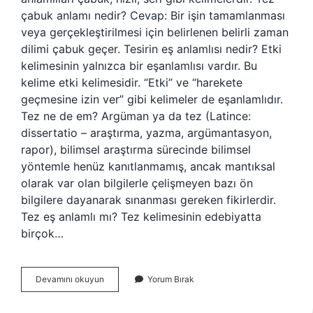
çabuk anlamı nedir? Cevap: Bir işin tamamlanması
veya gerçekleştirilmesi için belirlenen belirli zaman
dilimi çabuk geçer. Tesirin eş anlamlısı nedir? Etki
kelimesinin yalnızca bir eşanlamlısı vardır. Bu
kelime etki kelimesidir. “Etki” ve “harekete
geçmesine izin ver” gibi kelimeler de eşanlamlıdır.
Tez ne de em? Argüman ya da tez (Latince:
dissertatio – araştırma, yazma, argümantasyon,
rapor), bilimsel araştırma sürecinde bilimsel
yöntemle henüz kanıtlanmamış, ancak mantıksal
olarak var olan bilgilerle çelişmeyen bazı ön
bilgilere dayanarak sınanması gereken fikirlerdir.
Tez eş anlamlı mı? Tez kelimesinin edebiyatta
birçok…
Tez
Devamını okuyun
Yorum Bırak
Es
Anlami