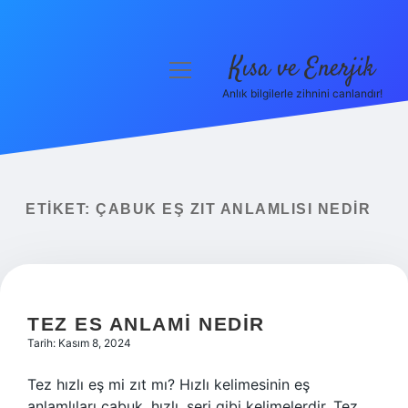
Kısa ve Enerjik
menüyü
aç
Anlık bilgilerle zihnini canlandır!
Anasayfa
Gizlilik Politikası
Yasal Uyarı
ETIKET:
ÇABUK EŞ ZIT ANLAMLISI NEDIR
Hakkımızda
TEZ ES ANLAMI NEDIR
Tarih: Kasım 8, 2024
Tez hızlı eş mi zıt mı? Hızlı kelimesinin eş
anlamlıları çabuk, hızlı, seri gibi kelimelerdir. Tez