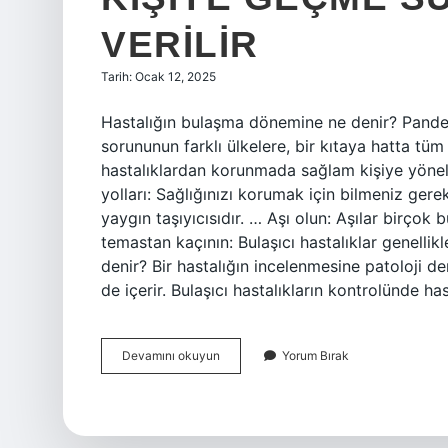
VERILIR
Tarih: Ocak 12, 2025
Hastalığın bulaşma dönemine ne denir? Pandemi
sorununun farklı ülkelere, bir kıtaya hatta tüm
hastalıklardan korunmada sağlam kişiye yöneli
yolları: Sağlığınızı korumak için bilmeniz gereke
yaygın taşıyıcısıdır. … Aşı olun: Aşılar birçok 
temastan kaçının: Bulaşıcı hastalıklar genellikl
denir? Bir hastalığın incelenmesine patoloji de
de içerir. Bulaşıcı hastalıkların kontrolünde 
Bulaşıcı
Devamını okuyun
Yorum Bırak
Hastalık
Etkeninin
Hastalık
Kaynağından
Sağlam