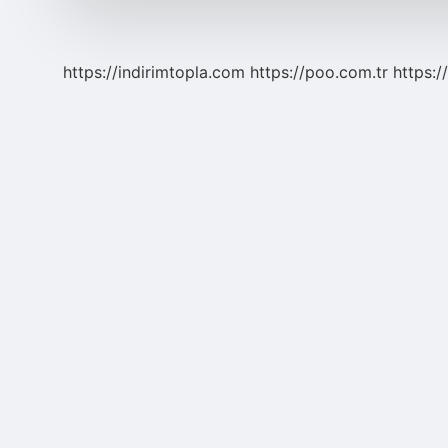
Kişiye
Geçme
Sürecine
Ne
https://indirimtopla.com
https://poo.com.tr
https:/
Ad
Verilir