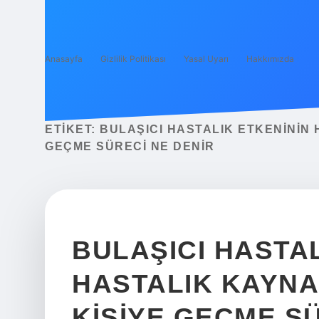
Anasayfa
Gizlilik Politikası
Yasal Uyarı
Hakkımızda
ETIKET:
BULAŞICI HASTALIK ETKENININ
GEÇME SÜRECI NE DENIR
BULAŞICI HASTAL
HASTALIK KAYN
KIŞIYE GEÇME S