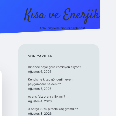
Kısa ve Enerjik
Anlık bilgilerle zihnini canlandır!
ilbet yeni giriş adresi
SIDEBAR
SON YAZILAR
Binance neye göre komisyon alıyor ?
Ağustos 6, 2026
Kendisine kitap gönderilmeyen
peygambere ne denir ?
Ağustos 5, 2026
Avans faiz oranı yıllık mı ?
Ağustos 4, 2026
3 parça kuzu pirzola kaç gramdır ?
Ağustos 3, 2026