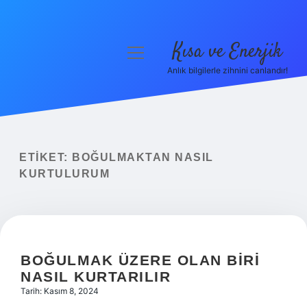
Kısa ve Enerjik
menüyü
aç
Anlık bilgilerle zihnini canlandır!
Anasayfa
Gizlilik Politikası
Yasal Uyarı
ETIKET:
BOĞULMAKTAN NASIL
KURTULURUM
Hakkımızda
BOĞULMAK ÜZERE OLAN BIRI
NASIL KURTARILIR
Tarih: Kasım 8, 2024