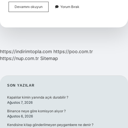
Boğulmak
Devamını okuyun
Yorum Bırak
Üzere
Olan
Biri
Nasıl
Kurtarılır
https://indirimtopla.com
https://poo.com.tr
https://nup.com.tr
Sitemap
SIDEBAR
SON YAZILAR
Kapalılar kimin yanında açık durabilir ?
Ağustos 7, 2026
Binance neye göre komisyon alıyor ?
Ağustos 6, 2026
Kendisine kitap gönderilmeyen peygambere ne denir ?