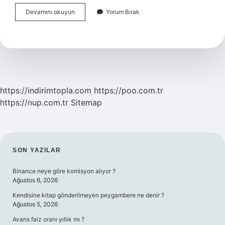
Boğulmak
Devamını okuyun
Yorum Bırak
Üzere
Olan
Biri
Nasıl
Kurtarılır
https://indirimtopla.com
https://poo.com.tr
https://nup.com.tr
Sitemap
SIDEBAR
SON YAZILAR
Binance neye göre komisyon alıyor ?
Ağustos 6, 2026
Kendisine kitap gönderilmeyen peygambere ne denir ?
Ağustos 5, 2026
Avans faiz oranı yıllık mı ?