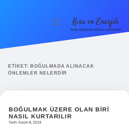
Kısa ve Enerjik
menüyü
aç
Anlık bilgilerle zihnini canlandır!
Anasayfa
Gizlilik Politikası
Yasal Uyarı
ETIKET:
BOĞULMADA ALINACAK
ÖNLEMLER NELERDIR
Hakkımızda
BOĞULMAK ÜZERE OLAN BIRI
NASIL KURTARILIR
Tarih: Kasım 8, 2024