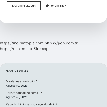
Boğulmak
Devamını okuyun
Yorum Bırak
Üzere
Olan
Biri
Nasıl
Kurtarılır
https://indirimtopla.com
https://poo.com.tr
https://nup.com.tr
Sitemap
SIDEBAR
SON YAZILAR
Mantar nasıl yetiştirilir ?
Ağustos 9, 2026
Tarihte sancak ne demek ?
Ağustos 8, 2026
Kapalılar kimin yanında açık durabilir ?