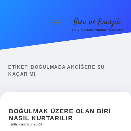
Kısa ve Enerjik
menüyü
aç
Anlık bilgilerle zihnini canlandır!
Anasayfa
Gizlilik Politikası
Yasal Uyarı
ETIKET:
BOĞULMADA AKCIĞERE SU
KAÇAR MI
Hakkımızda
BOĞULMAK ÜZERE OLAN BIRI
NASIL KURTARILIR
Tarih: Kasım 8, 2024