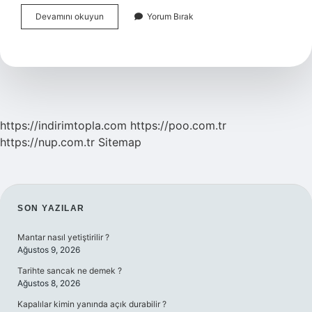
Boğulmak
Devamını okuyun
Yorum Bırak
Üzere
Olan
Biri
Nasıl
Kurtarılır
https://indirimtopla.com
https://poo.com.tr
https://nup.com.tr
Sitemap
SIDEBAR
SON YAZILAR
Mantar nasıl yetiştirilir ?
Ağustos 9, 2026
Tarihte sancak ne demek ?
Ağustos 8, 2026
Kapalılar kimin yanında açık durabilir ?