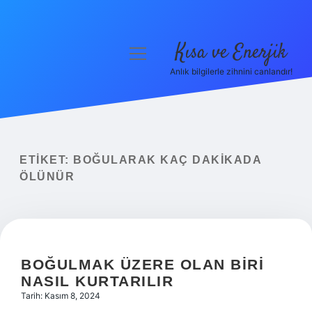
Kısa ve Enerjik
menüyü
aç
Anlık bilgilerle zihnini canlandır!
Anasayfa
Gizlilik Politikası
Yasal Uyarı
ETIKET:
BOĞULARAK KAÇ DAKIKADA
ÖLÜNÜR
Hakkımızda
BOĞULMAK ÜZERE OLAN BIRI
NASIL KURTARILIR
Tarih: Kasım 8, 2024