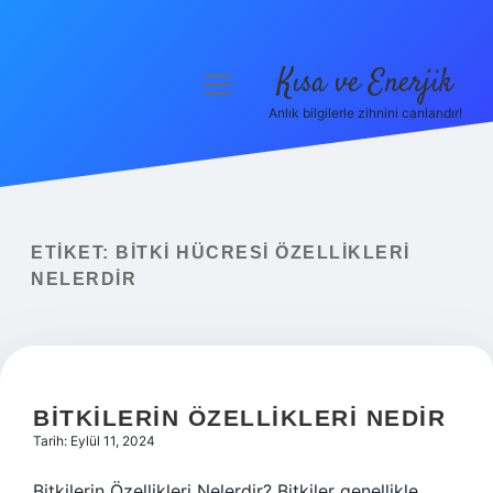
Kısa ve Enerjik
menüyü
aç
Anlık bilgilerle zihnini canlandır!
Anasayfa
Gizlilik Politikası
Yasal Uyarı
ETIKET:
BITKI HÜCRESI ÖZELLIKLERI
NELERDIR
Hakkımızda
BITKILERIN ÖZELLIKLERI NEDIR
Tarih: Eylül 11, 2024
Bitkilerin Özellikleri Nelerdir? Bitkiler genellikle