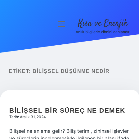
Kısa ve Enerjik
menüyü
aç
Anlık bilgilerle zihnini canlandır!
Anasayfa
Gizlilik Politikası
Yasal Uyarı
ETIKET:
BILIŞSEL DÜŞÜNME NEDIR
Hakkımızda
BILIŞSEL BIR SÜREÇ NE DEMEK
Tarih: Aralık 31, 2024
Bilişsel ne anlama gelir? Biliş terimi, zihinsel işlevler
ve süreçlerin incelenmesiyle ilgilenen bir alanı ifade