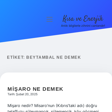
Kısa ve Enerjik
menüyü
aç
Anlık bilgilerle zihnini canlandır!
Anasayfa
Gizlilik Politikası
Yasal Uyarı
ETIKET:
BEYTAMBAL NE DEMEK
Hakkımızda
MIŞARO NE DEMEK
Tarih: Şubat 20, 2025
Mişaro nedir? Misaro’nun (Kıbrıs’taki adı) doğru
telaffuzu süleymancık, sülemencik, köy göçmeni