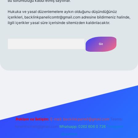
bu sorumluluğu kabul etmiş sayılırlar.
Hukuka ve yasal düzenlemelere aykırı olduğunu düşündüğünüz
içerikleri,
backlinkpanelicomtr@gmail.com
adresine bildirmeniz halinde,
ilgili içerikler yasal süre içerisinde sitemizden kaldırılacaktır.
Arama
riş adresi
Reklam ve İletişim:
E-mail:
backlinkpaneli@gmail.com
Teams:
forumhizmeti@gmail.com
Whatsapp: 0262 606 0 726
Telegram:
@karabul