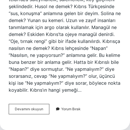
şeklindedir. Husol ne demek? Kıbrıs Türkçesinde
“sus, konuşma” anlamına gelen bir deyim. Solina ne
demek? Yunan su kemeri. Uzun ve zayıf insanları
tanımlamak için argo olarak kullanılır. Managül ne
demek? Eskiden Kıbrıs’ta ojeye managül denirdi.
“Oje, tırnak rengi” gibi bir ifade kullanılırdı. Kıbrısça
nasılsın ne demek? Kıbrıs lehçesinde “Napan”
“Nasılsın, ne yapıyorsun?” anlamına gelir. Bu kelime
buna benzer bir anlama gelir. Hatta bir Kıbrıslı bile
“Napan?” diye sormuştur. “Ne yapmalıyım?” diye
sorarsanız, cevap “Ne yapmalıyım?” olur, üçüncü
kişi ise “Ne yapmalıyım?” diye sorar, böylece nokta
koyabilir. Kıbrıs’ın hangi yemeği…
Mişaro
Devamını okuyun
Yorum Bırak
Ne
Demek