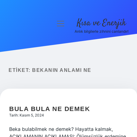
Kısa ve Enerjik
menüyü
aç
Anlık bilgilerle zihnini canlandır!
Anasayfa
Gizlilik Politikası
Yasal Uyarı
ETIKET:
BEKANIN ANLAMI NE
Hakkımızda
BULA BULA NE DEMEK
Tarih: Kasım 5, 2024
Beka bulabilmek ne demek? Hayatta kalmak,
AÇIKLAMANIN AÇIKLAMASI: Ölümsüzlük erdemine