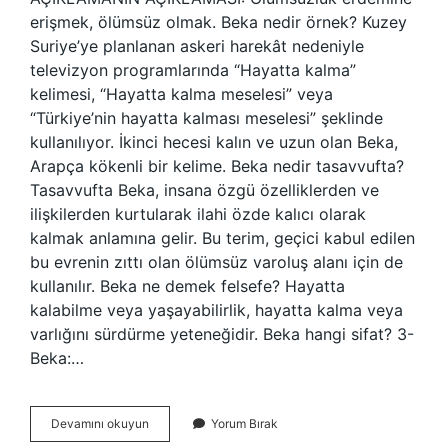
erişmek, ölümsüz olmak. Beka nedir örnek? Kuzey
Suriye’ye planlanan askeri harekât nedeniyle
televizyon programlarında “Hayatta kalma”
kelimesi, “Hayatta kalma meselesi” veya
“Türkiye’nin hayatta kalması meselesi” şeklinde
kullanılıyor. İkinci hecesi kalın ve uzun olan Beka,
Arapça kökenli bir kelime. Beka nedir tasavvufta?
Tasavvufta Beka, insana özgü özelliklerden ve
ilişkilerden kurtularak ilahi özde kalıcı olarak
kalmak anlamına gelir. Bu terim, geçici kabul edilen
bu evrenin zıttı olan ölümsüz varoluş alanı için de
kullanılır. Beka ne demek felsefe? Hayatta
kalabilme veya yaşayabilirlik, hayatta kalma veya
varlığını sürdürme yeteneğidir. Beka hangi sifat? 3-
Beka:…
Bula
Devamını okuyun
Yorum Bırak
Bula