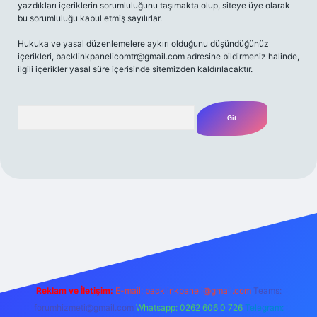
yazdıkları içeriklerin sorumluluğunu taşımakta olup, siteye üye olarak
bu sorumluluğu kabul etmiş sayılırlar.
Hukuka ve yasal düzenlemelere aykırı olduğunu düşündüğünüz
içerikleri,
backlinkpanelicomtr@gmail.com
adresine bildirmeniz halinde,
ilgili içerikler yasal süre içerisinde sitemizden kaldırılacaktır.
Arama
riş adresi
Reklam ve İletişim:
E-mail:
backlinkpaneli@gmail.com
Teams:
forumhizmeti@gmail.com
Whatsapp: 0262 606 0 726
Telegram: