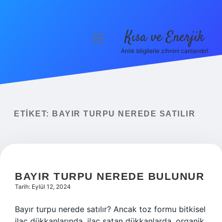
Kısa ve Enerjik
menüyü
aç
Anlık bilgilerle zihnini canlandır!
Anasayfa
Gizlilik Politikası
Yasal Uyarı
ETIKET:
BAYIR TURPU NEREDE SATILIR
Hakkımızda
BAYIR TURPU NEREDE BULUNUR
Tarih: Eylül 12, 2024
Bayır turpu nerede satılır? Ancak toz formu bitkisel
ilaç dükkanlarında, ilaç satan dükkanlarda, organik