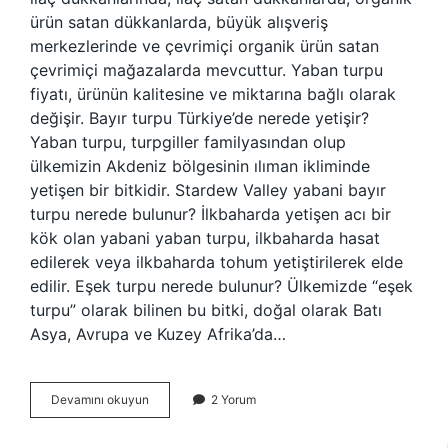
ürün satan dükkanlarda, büyük alışveriş
merkezlerinde ve çevrimiçi organik ürün satan
çevrimiçi mağazalarda mevcuttur. Yaban turpu
fiyatı, ürünün kalitesine ve miktarına bağlı olarak
değişir. Bayır turpu Türkiye’de nerede yetişir?
Yaban turpu, turpgiller familyasından olup
ülkemizin Akdeniz bölgesinin ılıman ikliminde
yetişen bir bitkidir. Stardew Valley yabani bayır
turpu nerede bulunur? İlkbaharda yetişen acı bir
kök olan yabani yaban turpu, ilkbaharda hasat
edilerek veya ilkbaharda tohum yetiştirilerek elde
edilir. Eşek turpu nerede bulunur? Ülkemizde “eşek
turpu” olarak bilinen bu bitki, doğal olarak Batı
Asya, Avrupa ve Kuzey Afrika’da…
Bayır
Devamını okuyun
2 Yorum
Turpu
Nerede