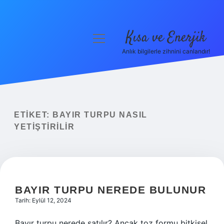
Kısa ve Enerjik
menüyü
aç
Anlık bilgilerle zihnini canlandır!
Anasayfa
Gizlilik Politikası
Yasal Uyarı
ETIKET:
BAYIR TURPU NASIL
YETIŞTIRILIR
Hakkımızda
BAYIR TURPU NEREDE BULUNUR
Tarih: Eylül 12, 2024
Bayır turpu nerede satılır? Ancak toz formu bitkisel