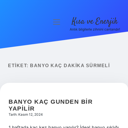
Kısa ve Enerjik
menüyü
aç
Anlık bilgilerle zihnini canlandır!
Anasayfa
Gizlilik Politikası
Yasal Uyarı
ETIKET:
BANYO KAÇ DAKIKA SÜRMELI
Hakkımızda
BANYO KAÇ GUNDEN BIR
YAPILIR
Tarih: Kasım 12, 2024
1 haftada kaç kez banyo yapılır? İdeal banyo sıklığı