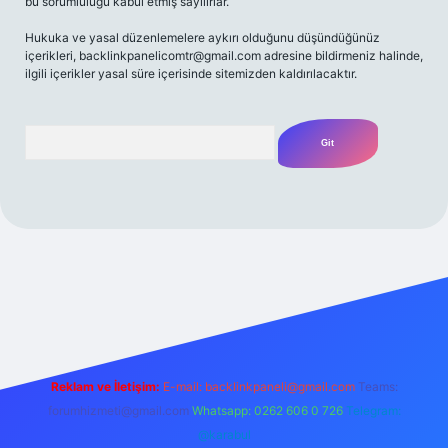
bu sorumluluğu kabul etmiş sayılırlar.
Hukuka ve yasal düzenlemelere aykırı olduğunu düşündüğünüz
içerikleri,
backlinkpanelicomtr@gmail.com
adresine bildirmeniz halinde,
ilgili içerikler yasal süre içerisinde sitemizden kaldırılacaktır.
Arama
iriş adresi
Reklam ve İletişim:
E-mail:
backlinkpaneli@gmail.com
Teams:
forumhizmeti@gmail.com
Whatsapp: 0262 606 0 726
Telegram:
@karabul