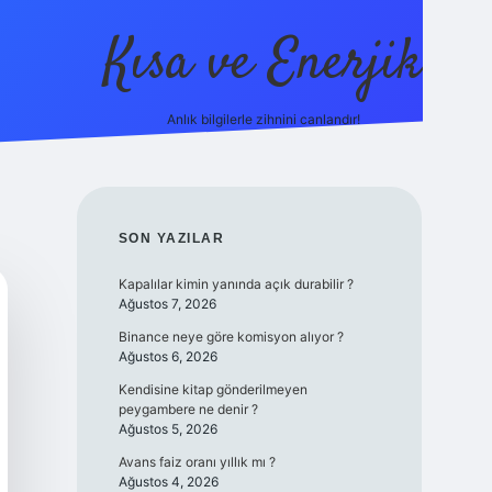
Kısa ve Enerjik
Anlık bilgilerle zihnini canlandır!
ilbet yeni giriş adres
SIDEBAR
SON YAZILAR
Kapalılar kimin yanında açık durabilir ?
Ağustos 7, 2026
Binance neye göre komisyon alıyor ?
Ağustos 6, 2026
Kendisine kitap gönderilmeyen
peygambere ne denir ?
Ağustos 5, 2026
Avans faiz oranı yıllık mı ?
Ağustos 4, 2026