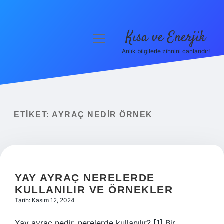
Kısa ve Enerjik
menüyü
aç
Anlık bilgilerle zihnini canlandır!
Anasayfa
Gizlilik Politikası
Yasal Uyarı
ETIKET:
AYRAÇ NEDIR ÖRNEK
Hakkımızda
YAY AYRAÇ NERELERDE
KULLANILIR VE ÖRNEKLER
Tarih: Kasım 12, 2024
Yay ayraç nedir, nerelerde kullanılır? [1] Bir