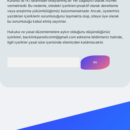
Kurumu (BTK) tarafından onaylanmış bir Yer Sağlayıcı olarak hizmet
vermektedir. Bu nedenle, sitedeki içerikleri proaktif olarak denetleme
veya araştırma yükümlülüğümüz bulunmamaktadır. Ancak, üyelerimiz
yazdıkları içeriklerin sorumluluğunu taşımakta olup, siteye üye olarak
bu sorumluluğu kabul etmiş sayılırlar.
Hukuka ve yasal düzenlemelere aykırı olduğunu düşündüğünüz
içerikleri,
backlinkpanelicomtr@gmail.com
adresine bildirmeniz halinde,
ilgili içerikler yasal süre içerisinde sitemizden kaldırılacaktır.
Arama
riş adresi