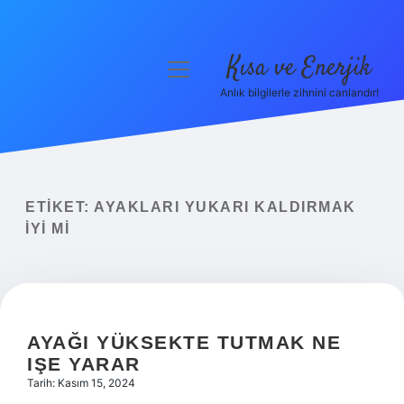
Kısa ve Enerjik
menüyü
aç
Anlık bilgilerle zihnini canlandır!
Anasayfa
Gizlilik Politikası
Yasal Uyarı
ETIKET:
AYAKLARI YUKARI KALDIRMAK
IYI MI
Hakkımızda
AYAĞI YÜKSEKTE TUTMAK NE
IŞE YARAR
Tarih: Kasım 15, 2024