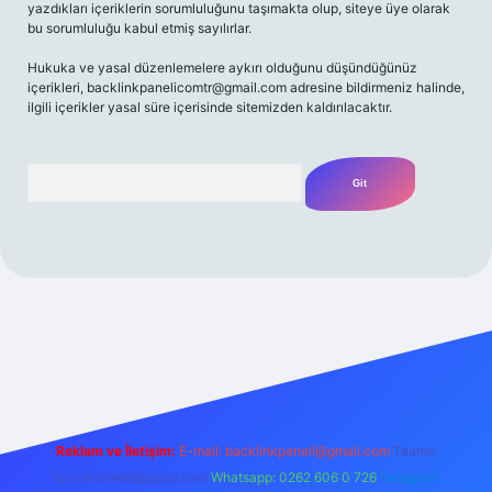
yazdıkları içeriklerin sorumluluğunu taşımakta olup, siteye üye olarak
bu sorumluluğu kabul etmiş sayılırlar.
Hukuka ve yasal düzenlemelere aykırı olduğunu düşündüğünüz
içerikleri,
backlinkpanelicomtr@gmail.com
adresine bildirmeniz halinde,
ilgili içerikler yasal süre içerisinde sitemizden kaldırılacaktır.
Arama
iriş adresi
Reklam ve İletişim:
E-mail:
backlinkpaneli@gmail.com
Teams:
forumhizmeti@gmail.com
Whatsapp: 0262 606 0 726
Telegram: