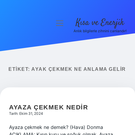
Kısa ve Enerjik
menüyü
aç
Anlık bilgilerle zihnini canlandır!
Anasayfa
Gizlilik Politikası
Yasal Uyarı
ETIKET:
AYAK ÇEKMEK NE ANLAMA GELIR
Hakkımızda
AYAZA ÇEKMEK NEDIR
Tarih: Ekim 31, 2024
Ayaza çekmek ne demek? (Hava) Donma
AÇIKLAMA: Kışın kuru ve soğuk olmak. Ayaza