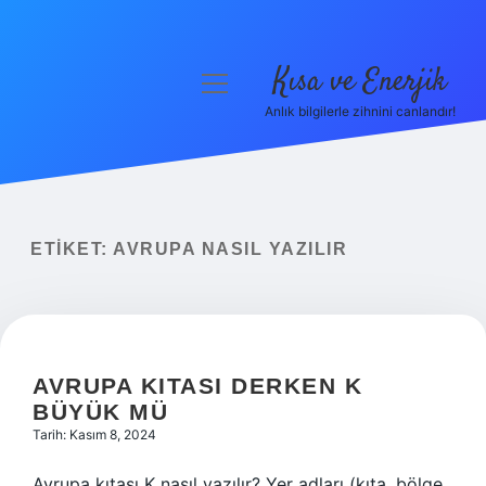
Kısa ve Enerjik
menüyü
aç
Anlık bilgilerle zihnini canlandır!
Anasayfa
Gizlilik Politikası
Yasal Uyarı
ETIKET:
AVRUPA NASIL YAZILIR
Hakkımızda
AVRUPA KITASI DERKEN K
BÜYÜK MÜ
Tarih: Kasım 8, 2024
Avrupa kıtası K nasıl yazılır? Yer adları (kıta, bölge,