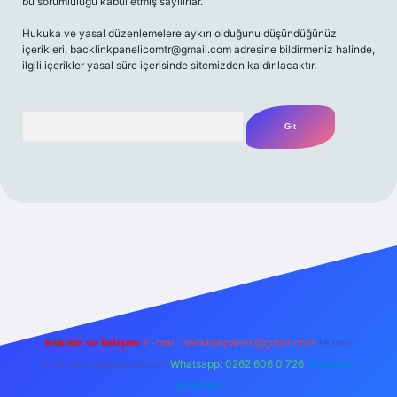
bu sorumluluğu kabul etmiş sayılırlar.
Hukuka ve yasal düzenlemelere aykırı olduğunu düşündüğünüz
içerikleri,
backlinkpanelicomtr@gmail.com
adresine bildirmeniz halinde,
ilgili içerikler yasal süre içerisinde sitemizden kaldırılacaktır.
Arama
 giriş adresi
Reklam ve İletişim:
E-mail:
backlinkpaneli@gmail.com
Teams:
forumhizmeti@gmail.com
Whatsapp: 0262 606 0 726
Telegram:
@karabul