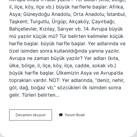
il, ilçe, köy, ilçe vb.) büyük harflerle başlar: Afrika,
Asya; Güneydoğu Anadolu, Orta Anadolu; İstanbul,
Taşkent; Turgutlu, Ürgüp; Akçaköy, Çayırbağı;
Bahçelievler, Kızılay, Sarıyer vb. 14. Avrupa büyük
mü yazılır küçük mü? Tür belirten kelimeler küçük
harfle başlar. büyük harfle başlar. Yer adlarında ve
özel isimden sonra kullanıldığında yanına yazılır.
Avrupa ne zaman büyük yazılır? Yer adları (kıta,
ülke, bölge, il, ilçe, köy, ilçe, cadde, sokak vb.)
büyük harfle başlar. Ülkemizin Asya ve Avrupa’da
toprakları vardır. NOT: Yer adlarında, “deniz, nehir,
göl, dağ, boğaz vb.” sözcükleri ilk isimden sonra
gelir. Türleri belirten…
Avrupa
Devamını okuyun
Yorum Bırak
Kıtası
Derken
K
Büyük