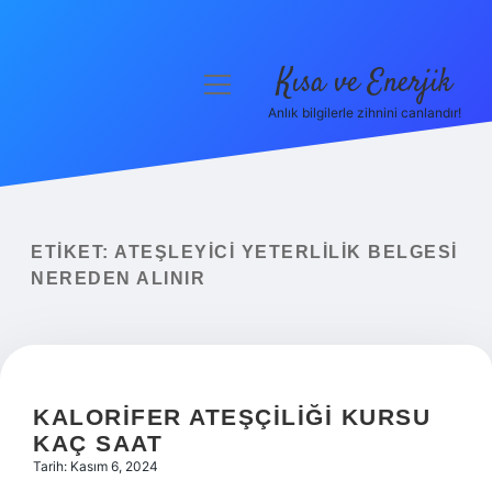
Kısa ve Enerjik
menüyü
aç
Anlık bilgilerle zihnini canlandır!
Anasayfa
Gizlilik Politikası
Yasal Uyarı
ETIKET:
ATEŞLEYICI YETERLILIK BELGESI
NEREDEN ALINIR
Hakkımızda
KALORIFER ATEŞÇILIĞI KURSU
KAÇ SAAT
Tarih: Kasım 6, 2024